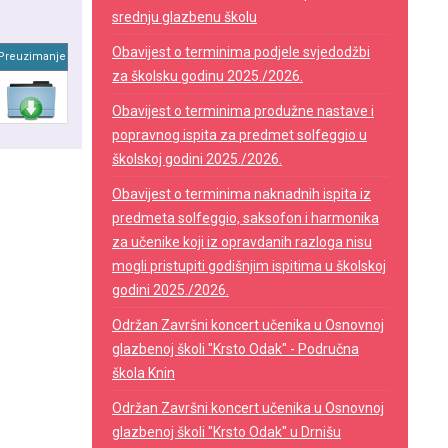
srednju glazbenu školu
Obavijest o terminima podjele svjedodžbi
Preuzimanje
za školsku godinu 2025./2026.
Obavijest o terminima produžne nastave i
popravnog ispita za predmet solfeggio u
školskoj godini 2025./2026.
Obavijest o terminima naknadnih ispita iz
predmeta solfeggio, saksofon i harmonika
za učenike koji iz opravdanih razloga nisu
mogli pristupiti godišnjim ispitima u školskoj
godini 2025./2026.
Održan Završni koncert učenika u Osnovnoj
glazbenoj školi "Krsto Odak" - Područna
škola Knin
Održan Završni koncert učenika u Osnovnoj
glazbenoj školi "Krsto Odak" u Drnišu