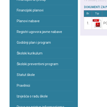
19 Svibanj 2025
|
DOKUMENTI ZA 
Financijski planovi
Br.
Tip
Planovi nabave
1.
P
Registri ugovora javne nabave
Godišnji plan i program
Školski kurikulum
Školski preventivni program
Statut škole
Pravilnici
Izvješća o radu škole