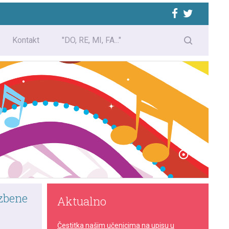
Kontakt
"DO, RE, MI, FA..."
azbene
Aktualno
Čestitka našim učenicima na upisu u