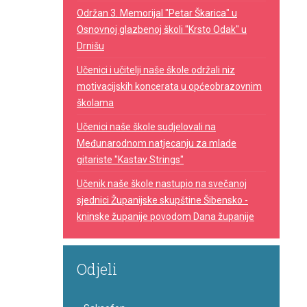
Održan 3. Memorijal "Petar Škarica" u
Osnovnoj glazbenoj školi "Krsto Odak" u
Drnišu
Učenici i učitelji naše škole održali niz
motivacijskih koncerata u općeobrazovnim
školama
Učenici naše škole sudjelovali na
Međunarodnom natjecanju za mlade
gitariste "Kastav Strings"
Učenik naše škole nastupio na svečanoj
sjednici Županijske skupštine Šibensko -
kninske županije povodom Dana županije
Odjeli