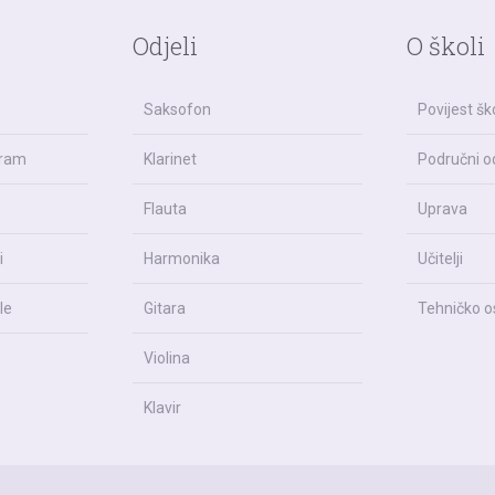
Odjeli
O školi
Saksofon
Povijest šk
gram
Klarinet
Područni od
Flauta
Uprava
i
Harmonika
Učitelji
le
Gitara
Tehničko o
Violina
Klavir