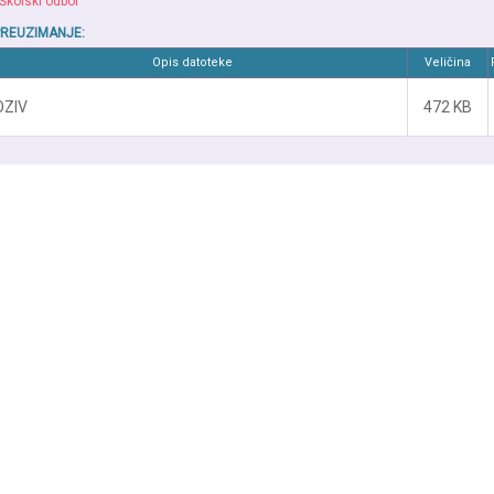
Školski odbor
PREUZIMANJE:
Opis datoteke
Veličina
OZIV
472 KB