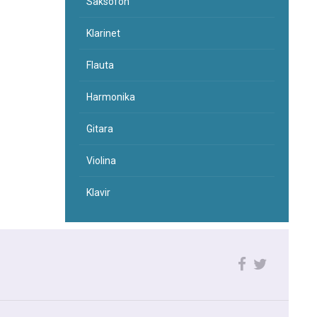
Saksofon
Klarinet
Flauta
Harmonika
Gitara
Violina
Klavir