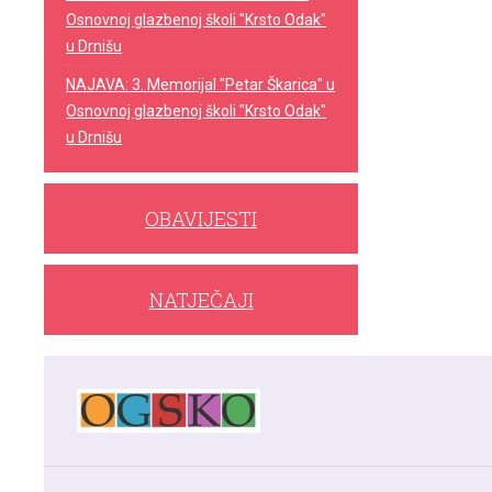
Osnovnoj glazbenoj školi "Krsto Odak"
u Drnišu
NAJAVA: 3. Memorijal "Petar Škarica" u
Osnovnoj glazbenoj školi "Krsto Odak"
u Drnišu
OBAVIJESTI
NATJEČAJI