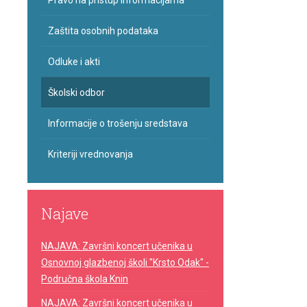
Pravo na pristup informacijama
Zaštita osobnih podataka
Odluke i akti
Školski odbor
Informacije o trošenju sredstava
Kriteriji vrednovanja
Najave
NAJAVA: Završni koncert učenika u
Osnovnoj glazbenoj školi "Krsto Odak" -
Područna škola Knin
NAJAVA: Završni koncert učenika u