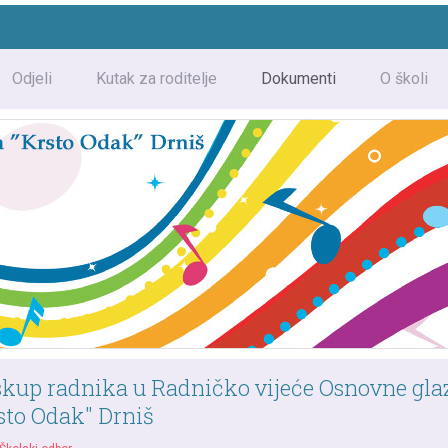
Odjeli
Kutak za roditelje
Dokumenti
O školi
skup radnika u Radničko vijeće Osnovne gl
sto Odak" Drniš