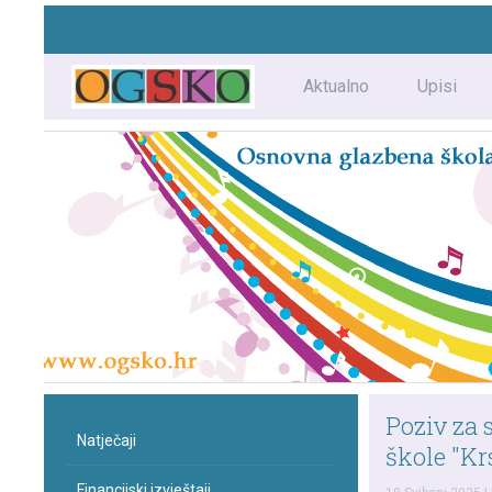
Aktualno
Upisi
Poziv za 
Natječaji
škole "Kr
Financijski izvještaji