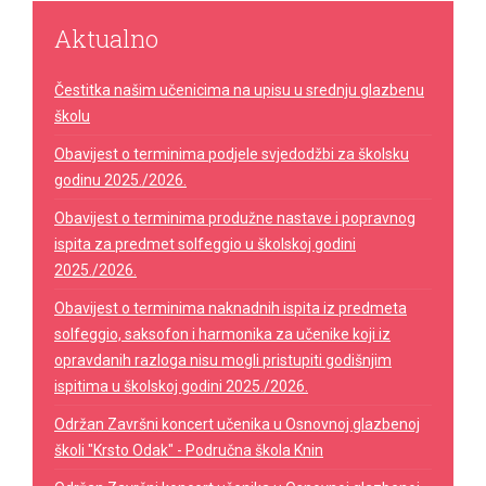
Aktualno
Čestitka našim učenicima na upisu u srednju glazbenu
školu
Obavijest o terminima podjele svjedodžbi za školsku
godinu 2025./2026.
Obavijest o terminima produžne nastave i popravnog
ispita za predmet solfeggio u školskoj godini
2025./2026.
Obavijest o terminima naknadnih ispita iz predmeta
solfeggio, saksofon i harmonika za učenike koji iz
opravdanih razloga nisu mogli pristupiti godišnjim
ispitima u školskoj godini 2025./2026.
Održan Završni koncert učenika u Osnovnoj glazbenoj
školi "Krsto Odak" - Područna škola Knin