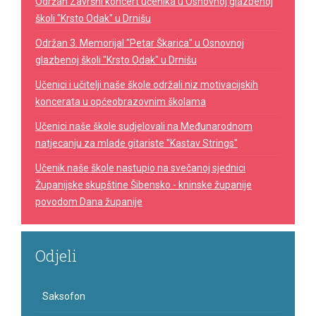
Održan Završni koncert učenika u Osnovnoj glazbenoj
školi "Krsto Odak" u Drnišu
Održan 3. Memorijal "Petar Škarica" u Osnovnoj
glazbenoj školi "Krsto Odak" u Drnišu
Učenici i učitelji naše škole održali niz motivacijskih
koncerata u općeobrazovnim školama
Učenici naše škole sudjelovali na Međunarodnom
natjecanju za mlade gitariste "Kastav Strings"
Učenik naše škole nastupio na svečanoj sjednici
Županijske skupštine Šibensko - kninske županije
povodom Dana županije
Odjeli
Saksofon