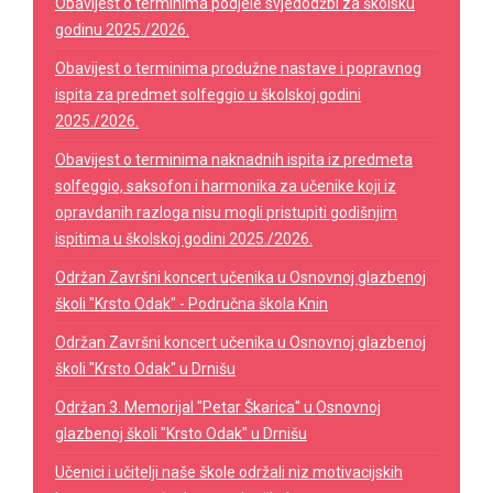
Obavijest o terminima podjele svjedodžbi za školsku
godinu 2025./2026.
Obavijest o terminima produžne nastave i popravnog
ispita za predmet solfeggio u školskoj godini
2025./2026.
Obavijest o terminima naknadnih ispita iz predmeta
solfeggio, saksofon i harmonika za učenike koji iz
opravdanih razloga nisu mogli pristupiti godišnjim
ispitima u školskoj godini 2025./2026.
Održan Završni koncert učenika u Osnovnoj glazbenoj
školi "Krsto Odak" - Područna škola Knin
Održan Završni koncert učenika u Osnovnoj glazbenoj
školi "Krsto Odak" u Drnišu
Održan 3. Memorijal "Petar Škarica" u Osnovnoj
glazbenoj školi "Krsto Odak" u Drnišu
Učenici i učitelji naše škole održali niz motivacijskih