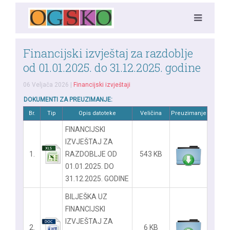
Financijski izvještaj za razdoblje
od 01.01.2025. do 31.12.2025. godine
06 Veljača 2026
|
Financijski izvještaji
DOKUMENTI ZA PREUZIMANJE:
Br.
Tip
Opis datoteke
Veličina
Preuzimanje
FINANCIJSKI
IZVJEŠTAJ ZA
1.
RAZDOBLJE OD
543 KB
01.01.2025. DO
31.12.2025. GODINE
BILJEŠKA UZ
FINANCIJSKI
IZVJEŠTAJ ZA
2.
6 KB