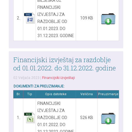
BILJEŠKA UZ
FINANCIJSKI
IZVJEŠTAJ ZA
2.
109 KB
RAZDOBLJE OD
01.01.2023. DO
31.12.2023. GODINE
Financijski izvještaj za razdoblje
od 01.01.2022. do 31.12.2022. godine
02 Veljača 2023
|
Financijski izvještaji
DOKUMENTI ZA PREUZIMANJE:
Br.
Tip
Opis datoteke
Veličina
Preuzimanje
FINANCIJSKI
IZVJEŠTAJ ZA
1.
RAZDOBLJE OD
526 KB
01.01.2022. DO
31.12.2022. GODINE