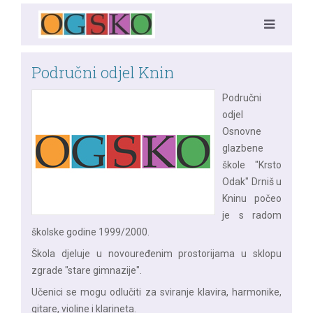
Područni odjel Knin
Područni
odjel
Osnovne
glazbene
škole "Krsto
Odak" Drniš u
Kninu počeo
je s radom
školske godine 1999/2000.
Škola djeluje u novouređenim prostorijama u sklopu
zgrade "stare gimnazije".
Učenici se mogu odlučiti za sviranje klavira, harmonike,
gitare, violine i klarineta.