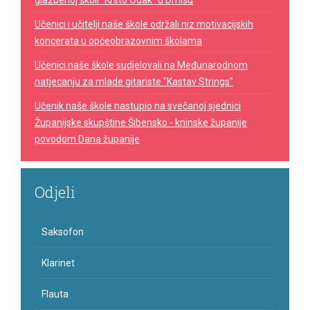
glazbenoj školi "Krsto Odak" u Drnišu
Učenici i učitelji naše škole održali niz motivacijskih
koncerata u općeobrazovnim školama
Učenici naše škole sudjelovali na Međunarodnom
natjecanju za mlade gitariste "Kastav Strings"
Učenik naše škole nastupio na svečanoj sjednici
Županijske skupštine Šibensko - kninske županije
povodom Dana županije
Odjeli
Saksofon
Klarinet
Flauta