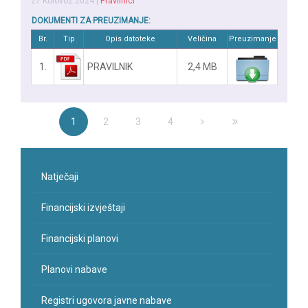
27 Kolovoz 2024
|
Pravilnici
DOKUMENTI ZA PREUZIMANJE:
Br.
Tip
Opis datoteke
Veličina
Preuzimanje
1.
PRAVILNIK
2,4 MB
1
2
3
4
Natječaji
Financijski izvještaji
Financijski planovi
Planovi nabave
Registri ugovora javne nabave