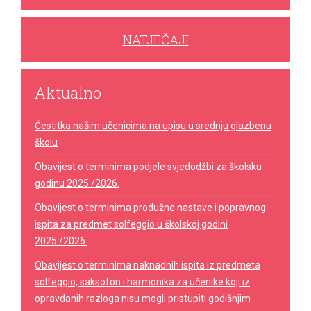
NATJEČAJI
Aktualno
Čestitka našim učenicima na upisu u srednju glazbenu
školu
Obavijest o terminima podjele svjedodžbi za školsku
godinu 2025./2026.
Obavijest o terminima produžne nastave i popravnog
ispita za predmet solfeggio u školskoj godini
2025./2026.
Obavijest o terminima naknadnih ispita iz predmeta
solfeggio, saksofon i harmonika za učenike koji iz
opravdanih razloga nisu mogli pristupiti godišnjim