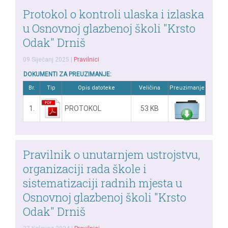
Protokol o kontroli ulaska i izlaska
u Osnovnoj glazbenoj školi "Krsto
Odak" Drniš
09 Siječanj 2025
|
Pravilnici
DOKUMENTI ZA PREUZIMANJE:
Br.
Tip
Opis datoteke
Veličina
Preuzimanje
1.
PROTOKOL
53 KB
Pravilnik o unutarnjem ustrojstvu,
organizaciji rada škole i
sistematizaciji radnih mjesta u
Osnovnoj glazbenoj školi "Krsto
Odak" Drniš