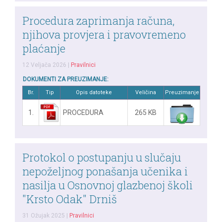
Procedura zaprimanja računa,
njihova provjera i pravovremeno
plaćanje
12 Veljača 2026
|
Pravilnici
DOKUMENTI ZA PREUZIMANJE:
Br.
Tip
Opis datoteke
Veličina
Preuzimanje
1.
PROCEDURA
265 KB
Protokol o postupanju u slučaju
nepoželjnog ponašanja učenika i
nasilja u Osnovnoj glazbenoj školi
"Krsto Odak" Drniš
31 Ožujak 2025
|
Pravilnici