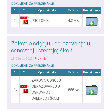
DOKUMENTI ZA PREUZIMANJE:
Br.
Tip
Opis datoteke
Veličina
Preuzimanje
1.
PROTOKOL
4,2 MB
Zakon o odgoju i obrazovanju u
osnovnoj i srednjoj školi
28 Ožujak 2025
|
Pravilnici
DOKUMENTI ZA PREUZIMANJE:
Br.
Tip
Opis datoteke
Veličina
Preuzimanje
ZAKON O ODGOJU I
OBRAZOVANJU U
1.
989 KB
OSNOVNOJ I
SREDNJOJ ŠKOLI