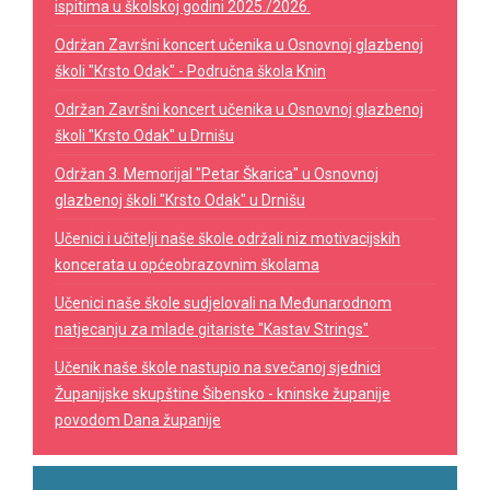
ispitima u školskoj godini 2025./2026.
Održan Završni koncert učenika u Osnovnoj glazbenoj
školi "Krsto Odak" - Područna škola Knin
Održan Završni koncert učenika u Osnovnoj glazbenoj
školi "Krsto Odak" u Drnišu
Održan 3. Memorijal "Petar Škarica" u Osnovnoj
glazbenoj školi "Krsto Odak" u Drnišu
Učenici i učitelji naše škole održali niz motivacijskih
koncerata u općeobrazovnim školama
Učenici naše škole sudjelovali na Međunarodnom
natjecanju za mlade gitariste "Kastav Strings"
Učenik naše škole nastupio na svečanoj sjednici
Županijske skupštine Šibensko - kninske županije
povodom Dana županije