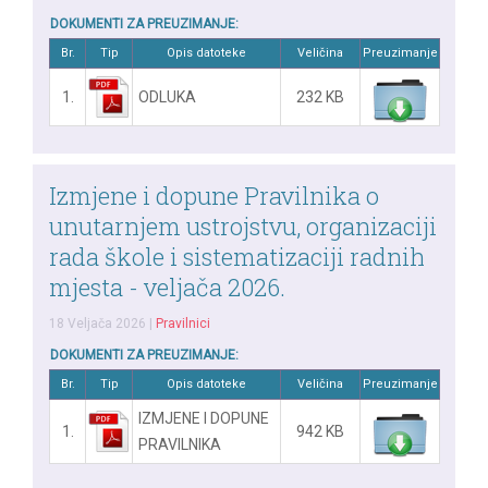
DOKUMENTI ZA PREUZIMANJE:
Br.
Tip
Opis datoteke
Veličina
Preuzimanje
1.
ODLUKA
232 KB
Izmjene i dopune Pravilnika o
unutarnjem ustrojstvu, organizaciji
rada škole i sistematizaciji radnih
mjesta - veljača 2026.
18 Veljača 2026
|
Pravilnici
DOKUMENTI ZA PREUZIMANJE:
Br.
Tip
Opis datoteke
Veličina
Preuzimanje
IZMJENE I DOPUNE
1.
942 KB
PRAVILNIKA