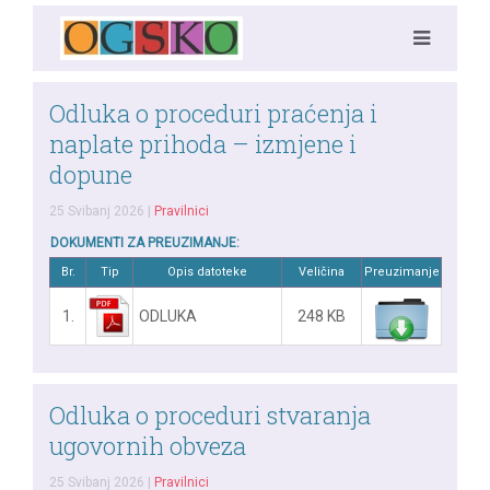
Odluka o proceduri praćenja i
naplate prihoda – izmjene i
dopune
25 Svibanj 2026
|
Pravilnici
DOKUMENTI ZA PREUZIMANJE:
Br.
Tip
Opis datoteke
Veličina
Preuzimanje
1.
ODLUKA
248 KB
Odluka o proceduri stvaranja
ugovornih obveza
25 Svibanj 2026
|
Pravilnici