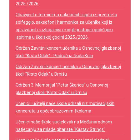
2025./2026.
Obavijest o terminima naknadnih ispita iz predmeta
solfeggio, saksofon i harmonika za učenike koji iz
opravdanih razloga nisu mogli pristupiti godišnjim
ispitima u školskoj godini 2025./2026.
Održan Završni koncert učenika u Osnovnoj glazbenoj
školi "Krsto Odak" - Područna škola Knin
Održan Završni koncert učenika u Osnovnoj glazbenoj
školi "Krsto Odak" u Drnišu
Održan 3. Memorijal "Petar Škarica" u Osnovnoj
glazbenoj školi "Krsto Odak" u Drnišu
Učenici i učitelji naše škole održali niz motivacijskih
koncerata u općeobrazovnim školama
Učenici naše škole sudjelovali na Međunarodnom
natjecanju za mlade gitariste "Kastav Strings"