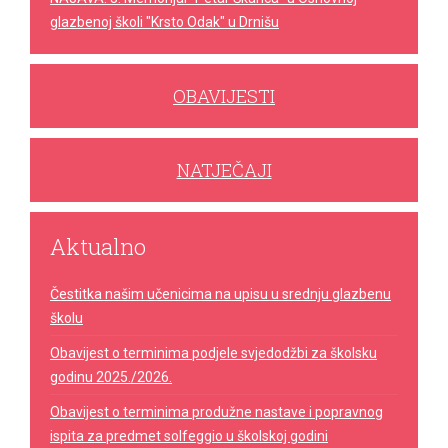
glazbenoj školi "Krsto Odak" u Drnišu
OBAVIJESTI
NATJEČAJI
Aktualno
Čestitka našim učenicima na upisu u srednju glazbenu
školu
Obavijest o terminima podjele svjedodžbi za školsku
godinu 2025./2026.
Obavijest o terminima produžne nastave i popravnog
ispita za predmet solfeggio u školskoj godini