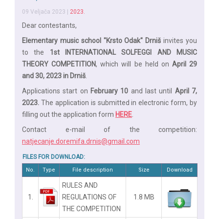
09 Veljača 2023
|
2023.
Dear contestants,
Elementary music school "Krsto Odak" Drniš
invites you
to the
1st INTERNATIONAL SOLFEGGI AND MUSIC
THEORY COMPETITION
, which will be held on
April 29
and 30, 2023 in Drniš
.
Applications start on
February 10
and last until
April 7,
2023.
The application is submitted in electronic form, by
filling out the application form
HERE
.
Contact e-mail of the competition:
natjecanje.doremifa.drnis@gmail.com
FILES FOR DOWNLOAD:
No.
Type
File description
Size
Download
RULES AND
1.
REGULATIONS OF
1.8 MB
THE COMPETITION