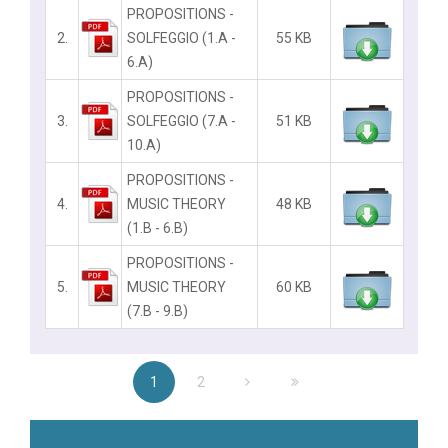
PROPOSITIONS -
2.
SOLFEGGIO (1.A -
55 KB
6.A)
PROPOSITIONS -
3.
SOLFEGGIO (7.A -
51 KB
10.A)
PROPOSITIONS -
4.
MUSIC THEORY
48 KB
(1.B - 6.B)
PROPOSITIONS -
5.
MUSIC THEORY
60 KB
(7.B - 9.B)
1
2