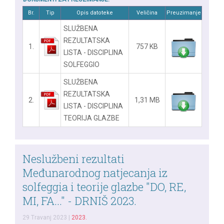
Br.
Tip
Opis datoteke
Veličina
Preuzimanje
SLUŽBENA
REZULTATSKA
1.
757 KB
LISTA - DISCIPLINA
SOLFEGGIO
SLUŽBENA
REZULTATSKA
2.
1,31 MB
LISTA - DISCIPLINA
TEORIJA GLAZBE
Neslužbeni rezultati
Međunarodnog natjecanja iz
solfeggia i teorije glazbe "DO, RE,
MI, FA..." - DRNIŠ 2023.
29 Travanj 2023
|
2023.