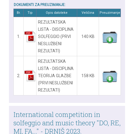
DOKUMENTI ZA PREUZIMANJE:
Br.
Tip
Opis datoteke
Veličina
Preuzimanje
REZULTATSKA
LISTA - DISCIPLINA
1.
SOLFEGGIO (PRVI
140 KB
NESLUŽBENI
REZULTATI)
REZULTATSKA
LISTA - DISCIPLINA
2.
TEORIJA GLAZBE
158 KB
(PRVI NESLUŽBENI
REZULTATI)
International competition in
solfeggio and music theory "DO, RE,
MI, FA..." - DRNIŠ 2023.