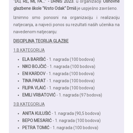
"DO, RE, MI, FA..." - DRNIŠ 2023.
u organizaciji
Osnovne
glazbene škole "Krsto Odak" Drniš
je uspješno završeno.
Iznimno smo ponosni na organizaciju i realizaciju
natjecanja, a najveći ponos su rezultati naših učenika na
navedenom natjecanju:
DISCIPLINA TEORIJA GLAZBE
1.B KATEGORIJA
ELA BARIŠIĆ
- 1. nagrada (100 bodova)
NIKO BOJČIĆ
- 1. nagrada (100 bodova)
ENI KARDOV
- 1. nagrada (100 bodova)
TINA PARAT
- 1. nagrada (100 bodova)
FILIPA VLAIĆ
- 1. nagrada (100 bodova)
EMILI VRBATOVIĆ
- 1. nagrada (97 bodova)
3.B KATEGORIJA
ANITA KULUŠIĆ
- 1. nagrada (90,5 bodova)
BEPO MESARIĆ
- 1. nagrada (100 bodova)
PETRA TOMIĆ
- 1. nagrada (100 bodova)