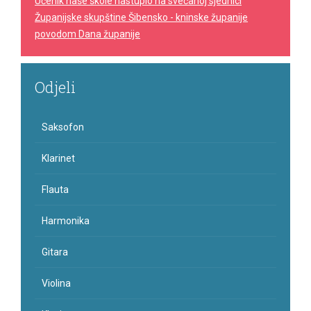
Učenik naše škole nastupio na svečanoj sjednici
Županijske skupštine Šibensko - kninske županije
povodom Dana županije
Odjeli
Saksofon
Klarinet
Flauta
Harmonika
Gitara
Violina