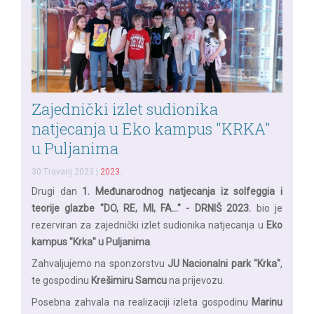
Zajednički izlet sudionika
natjecanja u Eko kampus "KRKA"
u Puljanima
30 Travanj 2023
|
2023.
Drugi dan
1. Međunarodnog natjecanja iz solfeggia i
teorije glazbe "DO, RE, MI, FA..." - DRNIŠ 2023.
bio je
rezerviran za zajednički izlet sudionika natjecanja u
Eko
kampus "Krka" u Puljanima
.
Zahvaljujemo na sponzorstvu
JU Nacionalni park "Krka"
,
te gospodinu
Krešimiru Samcu
na prijevozu.
Posebna zahvala na realizaciji izleta gospodinu
Marinu