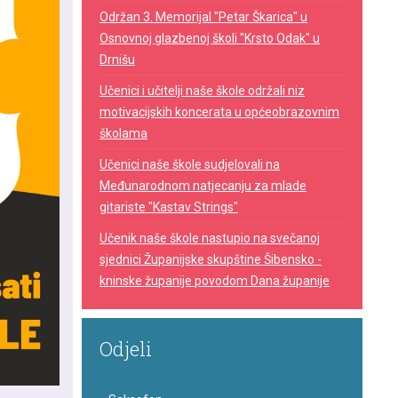
Održan 3. Memorijal "Petar Škarica" u
Osnovnoj glazbenoj školi "Krsto Odak" u
Drnišu
Učenici i učitelji naše škole održali niz
motivacijskih koncerata u općeobrazovnim
školama
Učenici naše škole sudjelovali na
Međunarodnom natjecanju za mlade
gitariste "Kastav Strings"
Učenik naše škole nastupio na svečanoj
sjednici Županijske skupštine Šibensko -
kninske županije povodom Dana županije
Odjeli