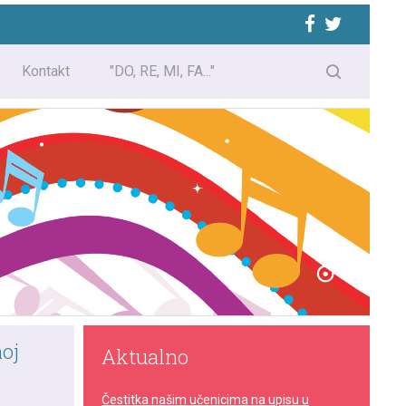
Kontakt
"DO, RE, MI, FA..."
oj
Aktualno
Čestitka našim učenicima na upisu u