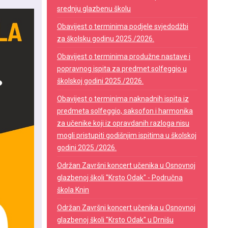
srednju glazbenu školu
Obavijest o terminima podjele svjedodžbi
za školsku godinu 2025./2026.
Obavijest o terminima produžne nastave i
popravnog ispita za predmet solfeggio u
školskoj godini 2025./2026.
Obavijest o terminima naknadnih ispita iz
predmeta solfeggio, saksofon i harmonika
za učenike koji iz opravdanih razloga nisu
mogli pristupiti godišnjim ispitima u školskoj
godini 2025./2026.
Održan Završni koncert učenika u Osnovnoj
glazbenoj školi "Krsto Odak" - Područna
škola Knin
Održan Završni koncert učenika u Osnovnoj
glazbenoj školi "Krsto Odak" u Drnišu