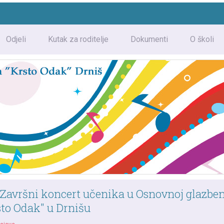
Odjeli
Kutak za roditelje
Dokumenti
O školi
Završni koncert učenika u Osnovnoj glazben
sto Odak" u Drnišu