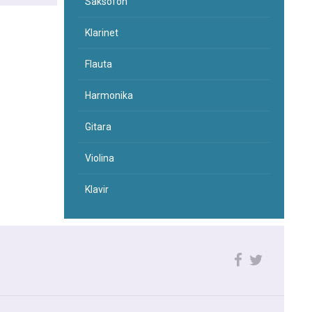
Saksofon
Klarinet
Flauta
Harmonika
Gitara
Violina
Klavir