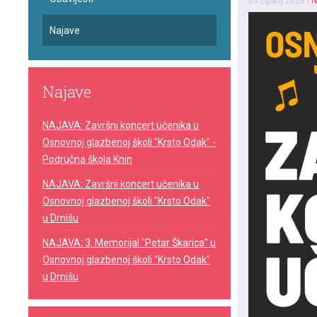
05 Lipanj 2026
|
N
Najave
Najave
NAJAVA: Završni koncert učenika u
Osnovnoj glazbenoj školi "Krsto Odak" -
Područna škola Knin
NAJAVA: Završni koncert učenika u
Osnovnoj glazbenoj školi "Krsto Odak"
u Drnišu
NAJAVA: 3. Memorijal "Petar Škarica" u
Osnovnoj glazbenoj školi "Krsto Odak"
u Drnišu