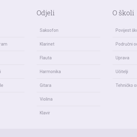
Odjeli
O školi
Saksofon
Povijest šk
gram
Klarinet
Područni od
Flauta
Uprava
i
Harmonika
Učitelji
le
Gitara
Tehničko o
Violina
Klavir