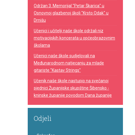
Održan 3. Memorijal "Petar Škarica" u
Osnovnoj glazbenoj školi "Krsto Odak" u
Drnišu
Učenici i učitelji naše škole održali niz
motivacijskih koncerata u općeobrazovnim
školama
Učenici naše škole sudjelovali na
Međunarodnom natjecanju za mlade
gitariste "Kastav Strings"
Učenik naše škole nastupio na svečanoj
sjednici Županijske skupštine Šibensko -
kninske županije povodom Dana županije
Odjeli