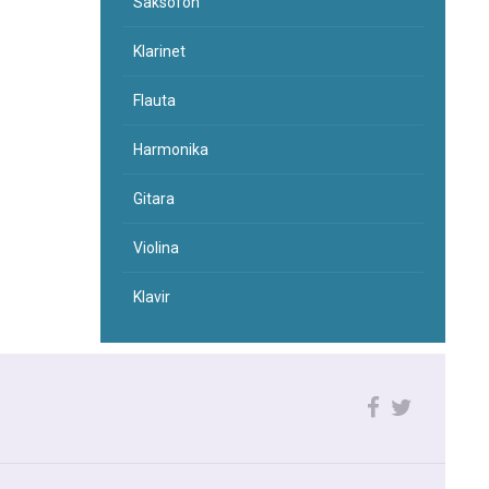
Saksofon
Klarinet
Flauta
Harmonika
Gitara
Violina
Klavir