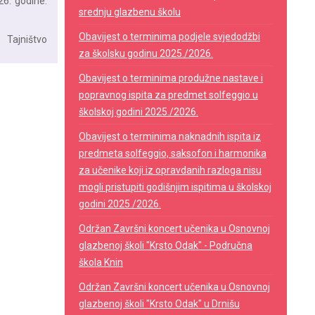
6. godine.
srednju glazbenu školu
Obavijest o terminima podjele svjedodžbi
​Tajništvo
za školsku godinu 2025./2026.
Obavijest o terminima produžne nastave i
popravnog ispita za predmet solfeggio u
školskoj godini 2025./2026.
Obavijest o terminima naknadnih ispita iz
predmeta solfeggio, saksofon i harmonika
za učenike koji iz opravdanih razloga nisu
mogli pristupiti godišnjim ispitima u školskoj
godini 2025./2026.
Održan Završni koncert učenika u Osnovnoj
glazbenoj školi "Krsto Odak" - Područna
škola Knin
Održan Završni koncert učenika u Osnovnoj
glazbenoj školi "Krsto Odak" u Drnišu