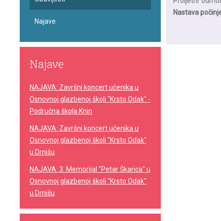
Proljetni odmo
Nastava počinje
Najave
Najave
NAJAVA: Završni koncert učenika u
Osnovnoj glazbenoj školi "Krsto Odak" -
Područna škola Knin
NAJAVA: Završni koncert učenika u
Osnovnoj glazbenoj školi "Krsto Odak"
u Drnišu
NAJAVA: 3. Memorijal "Petar Škarica" u
Osnovnoj glazbenoj školi "Krsto Odak"
u Drnišu