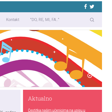
Kontakt
"DO, RE, MI, FA..."
Aktualno
Čestitka našim učenicima na upisu u