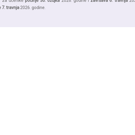
r za učenike
počinje 30. ožujka
2026. godine i
završava 6. travnja
202
 7. travnja
2026. godine.