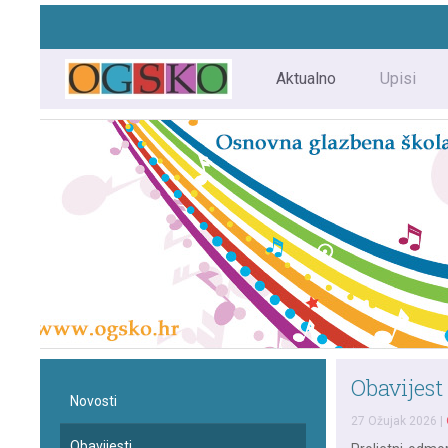
Aktualno
Upisi
Obavijest
Novosti
27 Ožujak 2026
|
Obavijesti