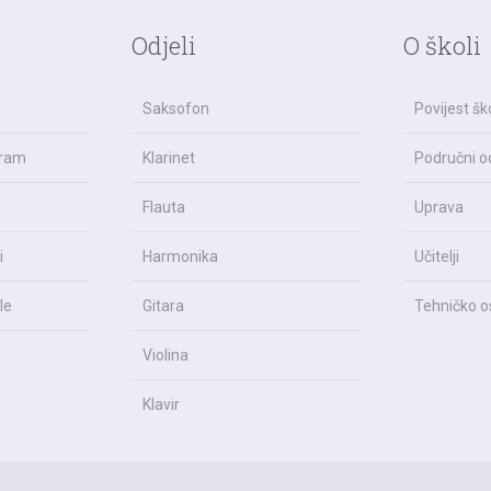
Odjeli
O školi
Saksofon
Povijest šk
gram
Klarinet
Područni od
Flauta
Uprava
i
Harmonika
Učitelji
le
Gitara
Tehničko o
Violina
Klavir