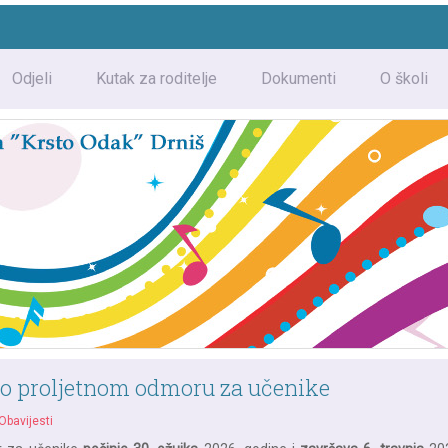
Odjeli
Kutak za roditelje
Dokumenti
O školi
 o proljetnom odmoru za učenike
Obavijesti