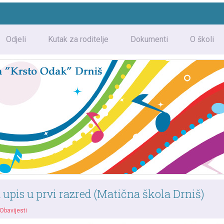
Odjeli
Kutak za roditelje
Dokumenti
O školi
a upis u prvi razred (Matična škola Drniš)
Obavijesti