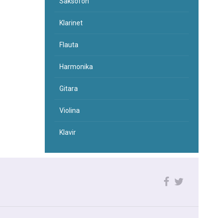
Saksofon
Klarinet
Flauta
Harmonika
Gitara
Violina
Klavir