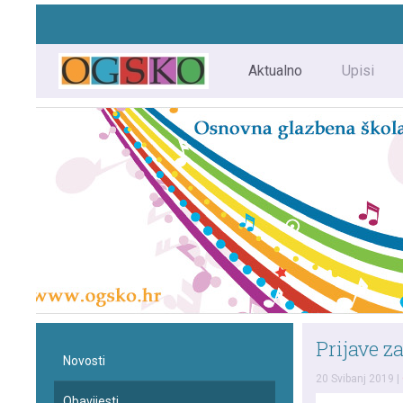
Aktualno
Upisi
Prijave z
Novosti
20 Svibanj 2019
|
Obavijesti