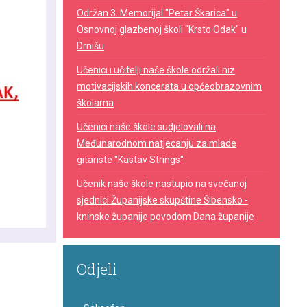
Održan 3. Memorijal "Petar Škarica" u
Osnovnoj glazbenoj školi "Krsto Odak" u
Drnišu
Učenici i učitelji naše škole održali niz
motivacijskih koncerata u općeobrazovnim
školama
Učenici naše škole sudjelovali na
Međunarodnom natjecanju za mlade
gitariste "Kastav Strings"
Učenik naše škole nastupio na svečanoj
sjednici Županijske skupštine Šibensko -
kninske županije povodom Dana županije
Odjeli