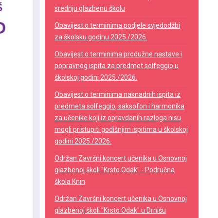
srednju glazbenu školu
Obavijest o terminima podjele svjedodžbi
za školsku godinu 2025./2026.
Obavijest o terminima produžne nastave i
popravnog ispita za predmet solfeggio u
školskoj godini 2025./2026.
Obavijest o terminima naknadnih ispita iz
predmeta solfeggio, saksofon i harmonika
za učenike koji iz opravdanih razloga nisu
mogli pristupiti godišnjim ispitima u školskoj
godini 2025./2026.
Održan Završni koncert učenika u Osnovnoj
glazbenoj školi "Krsto Odak" - Područna
škola Knin
Održan Završni koncert učenika u Osnovnoj
glazbenoj školi "Krsto Odak" u Drnišu