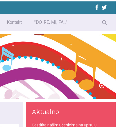
Kontakt
"DO, RE, MI, FA..."
Aktualno
Čestitka našim učenicima na upisu u