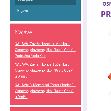
Najave
Najave
NAJAVA: Završni koncert učenika u
Osnovnoj glazbenoj školi "Krsto Odak" -
Područna škola Knin
NAJAVA: Završni koncert učenika u
Osnovnoj glazbenoj školi "Krsto Odak"
u Drnišu
NAJAVA: 3. Memorijal "Petar Škarica" u
Osnovnoj glazbenoj školi "Krsto Odak"
u Drnišu