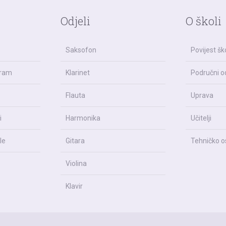
Odjeli
O školi
Saksofon
Povijest šk
gram
Klarinet
Područni od
Flauta
Uprava
i
Harmonika
Učitelji
le
Gitara
Tehničko o
Violina
Klavir