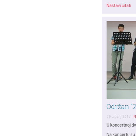
Nastavi čitati
Održan "Z
09 Lipanj 2017
|
N
U koncertnoj dv
Na koncertu su 