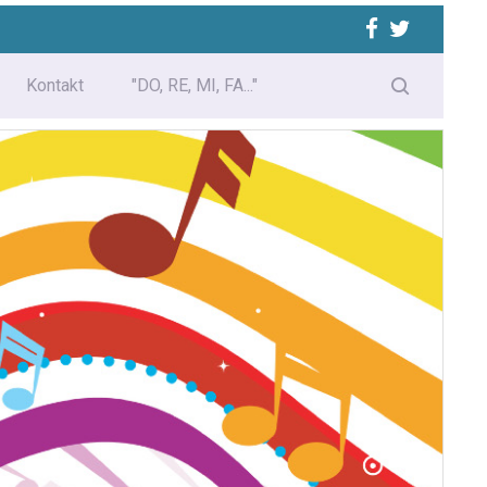
Kontakt
"DO, RE, MI, FA..."