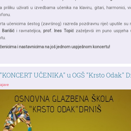
a priliku uživati u izvedbama učenika na klaviru, gitari, harmonici, violi
sofonu.
rta učenicima šestog (završnog) razreda pozdravnu riječ uputile su 
 Barišić
i ravnateljica,
prof. Ines Topić
zaželjevši im puno uspjeha 
otu.
učenicima i nastavnicima na još jednom uspješnom koncertu!
"KONCERT UČENIKA" u OGŠ "Krsto Odak" D
ajave