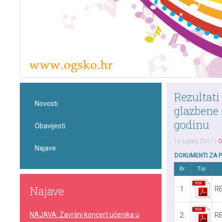
Rezultati
Novosti
glazbene 
godinu
Obavijesti
16 Lipanj 2017
|
O
Najave
DOKUMENTI ZA 
Br.
Tip
Najave
1.
RE
NAJAVA: Završni koncert učenika u
2.
RE