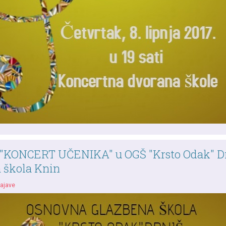
"KONCERT UČENIKA" u OGŠ "Krsto Odak" Dr
 škola Knin
ajave