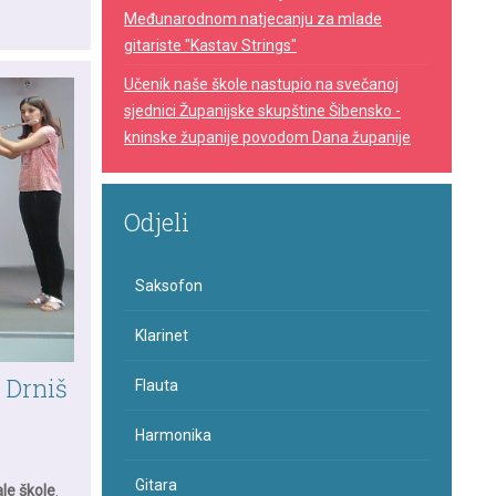
Međunarodnom natjecanju za mlade
gitariste "Kastav Strings"
Učenik naše škole nastupio na svečanoj
sjednici Županijske skupštine Šibensko -
kninske županije povodom Dana županije
Odjeli
Saksofon
Klarinet
 Drniš
Flauta
Harmonika
Gitara
le škole
.