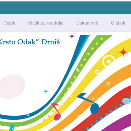
Odjeli
Kutak za roditelje
Dokumenti
O školi