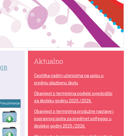
Aktualno
18.
Čestitka našim učenicima na upisu u
srednju glazbenu školu
Obavijest o terminima podjele svjedodžbi
za školsku godinu 2025./2026.
Preuzimanje
Obavijest o terminima produžne nastave i
popravnog ispita za predmet solfeggio u
školskoj godini 2025./2026.