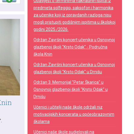
Obavijest o terminima naknadnih ispita iz
predmeta solfeggio, saksofon i harmonika
za učenike koji iz opravdanih razloga nisu
mogli pristupiti godišnjim ispitima u školskoj
godini 2025./2026.
Održan Završni koncert učenika u Osnovnoj
glazbenoj školi "Krsto Odak" - Područna
škola Knin
Održan Završni koncert učenika u Osnovnoj
glazbenoj školi "Krsto Odak" u Drnišu
Održan 3. Memorijal "Petar Škarica" u
Osnovnoj glazbenoj školi "Krsto Odak" u
Drnišu
Knin
Učenici i učitelji naše škole održali niz
motivacijskih koncerata u općeobrazovnim
.
školama
Učenici naše škole sudjelovali na