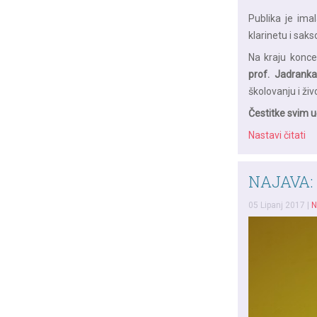
Publika je imal
klarinetu i sak
Na kraju konce
prof. Jadranka
školovanju i živ
Čestitke svim 
Nastavi čitati
NAJAVA: 
05 Lipanj 2017
|
N