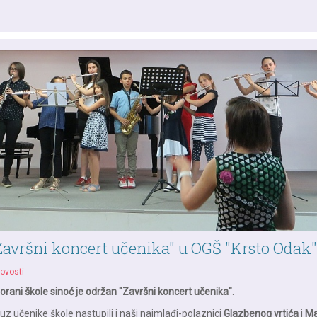
avršni koncert učenika" u OGŠ "Krsto Odak"
ovosti
orani škole sinoć je održan "Završni koncert učenika".
uz učenike škole nastupili i naši najmlađi-polaznici
Glazbenog vrtića
i
Ma