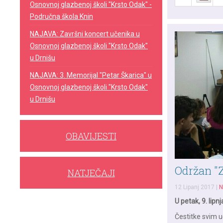
Osnovnoj glazbenoj školi "Krsto Odak" -
Područna škola Knin
NAJAVA: Završni koncert učenika u
Osnovnoj glazbenoj školi "Krsto Odak"
u Drnišu
NAJAVA: 3. Memorijal "Petar Škarica" u
Osnovnoj glazbenoj školi "Krsto Odak"
u Drnišu
OBAVIJESTI
Održan "Z
NATJEČAJI
12 Lipanj 2017
|
N
U petak, 9. lipn
Čestitke svim 