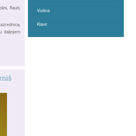
ni, flauti,
Violina
Klavir
razrednica,
u daljnjem
rniš