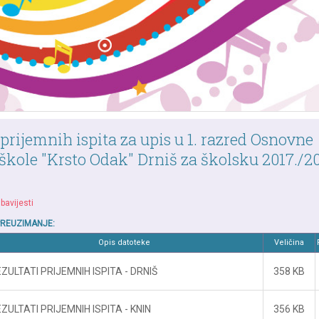
 prijemnih ispita za upis u 1. razred Osnovne
škole "Krsto Odak" Drniš za školsku 2017./20
bavijesti
PREUZIMANJE:
Opis datoteke
Veličina
ZULTATI PRIJEMNIH ISPITA - DRNIŠ
358 KB
ZULTATI PRIJEMNIH ISPITA - KNIN
356 KB