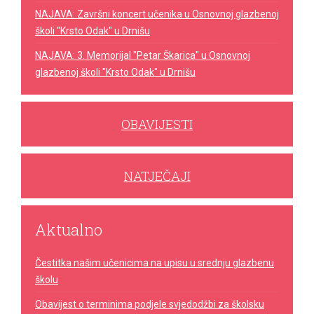
NAJAVA: Završni koncert učenika u Osnovnoj glazbenoj
školi "Krsto Odak" u Drnišu
NAJAVA: 3. Memorijal "Petar Škarica" u Osnovnoj
glazbenoj školi "Krsto Odak" u Drnišu
OBAVIJESTI
NATJEČAJI
Aktualno
Čestitka našim učenicima na upisu u srednju glazbenu
školu
Obavijest o terminima podjele svjedodžbi za školsku