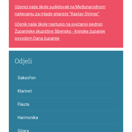
Učenici naše škole sudjelovali na Međunarodnom
natjecanju za mlade gitariste "Kastav Strings"
Učenik naše škole nastupio na svečanoj sjednici
Županijske skupštine Šibensko - kninske županije
povodom Dana županije
Odjeli
Saksofon
Klarinet
Flauta
Harmonika
Gitara