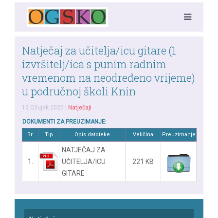
Natječaj za učitelja/icu gitare (1
izvršitelj/ica s punim radnim
vremenom na neodređeno vrijeme)
u područnoj školi Knin
12 Ožujak 2025
|
Natječaji
DOKUMENTI ZA PREUZIMANJE:
Br.
Tip
Opis datoteke
Veličina
Preuzimanje
NATJEČAJ ZA
1.
UČITELJA/ICU
221 KB
GITARE