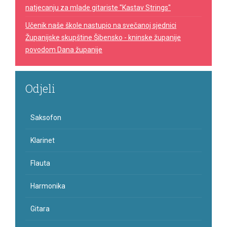
natjecanju za mlade gitariste "Kastav Strings"
Učenik naše škole nastupio na svečanoj sjednici
Županijske skupštine Šibensko - kninske županije
povodom Dana županije
Odjeli
Saksofon
Klarinet
Flauta
Harmonika
Gitara