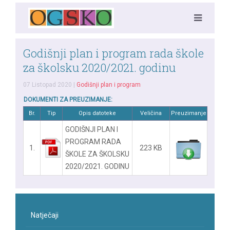
Godišnji plan i program rada škole
za školsku 2020/2021. godinu
07 Listopad 2020
|
Godišnji plan i program
DOKUMENTI ZA PREUZIMANJE:
Br.
Tip
Opis datoteke
Veličina
Preuzimanje
GODIŠNJI PLAN I
PROGRAM RADA
1.
223 KB
ŠKOLE ZA ŠKOLSKU
2020/2021. GODINU
Natječaji