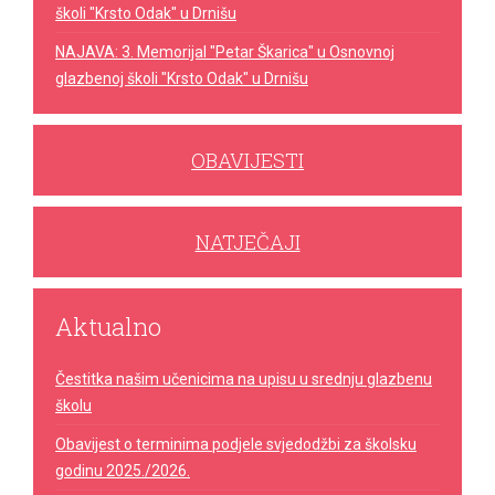
školi "Krsto Odak" u Drnišu
NAJAVA: 3. Memorijal "Petar Škarica" u Osnovnoj
glazbenoj školi "Krsto Odak" u Drnišu
OBAVIJESTI
NATJEČAJI
Aktualno
Čestitka našim učenicima na upisu u srednju glazbenu
školu
Obavijest o terminima podjele svjedodžbi za školsku
godinu 2025./2026.