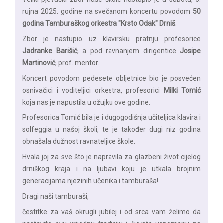
rujna 2025. godine na svečanom koncertu povodom
50
godina Tamburaškog orkestra "Krsto Odak" Drniš
.
Zbor je nastupio uz klavirsku pratnju profesorice
Jadranke Barišić
, a pod ravnanjem dirigentice
Josipe
Martinović
, prof. mentor.
Koncert povodom pedesete obljetnice bio je posvećen
osnivačici i voditeljici orkestra, profesorici
Milki Tomić
koja nas je napustila u ožujku ove godine.
Profesorica Tomić bila je i dugogodišnja učiteljica klavira i
solfeggia u našoj školi, te je također dugi niz godina
obnašala dužnost ravnateljice škole.
Hvala joj za sve što je napravila za glazbeni život cijelog
drniškog kraja i na ljubavi koju je utkala brojnim
generacijama njezinih učenika i tamburaša!
Dragi naši tamburaši,
čestitke za vaš okrugli jubilej i od srca vam želimo da