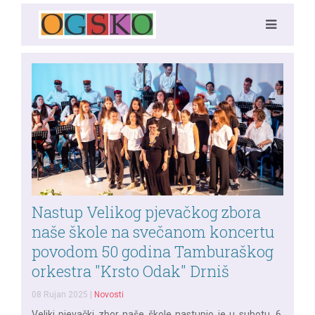
Nastup Velikog pjevačkog zbora
naše škole na svečanom koncertu
povodom 50 godina Tamburaškog
orkestra "Krsto Odak" Drniš
08 Rujan 2025
|
Novosti
Veliki pjevački zbor naše škole nastupio je u subotu, 6.