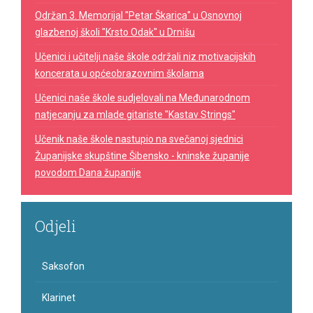
Održan 3. Memorijal "Petar Škarica" u Osnovnoj
glazbenoj školi "Krsto Odak" u Drnišu
Učenici i učitelji naše škole održali niz motivacijskih
koncerata u općeobrazovnim školama
Učenici naše škole sudjelovali na Međunarodnom
natjecanju za mlade gitariste "Kastav Strings"
Učenik naše škole nastupio na svečanoj sjednici
Županijske skupštine Šibensko - kninske županije
povodom Dana županije
Odjeli
Saksofon
Klarinet